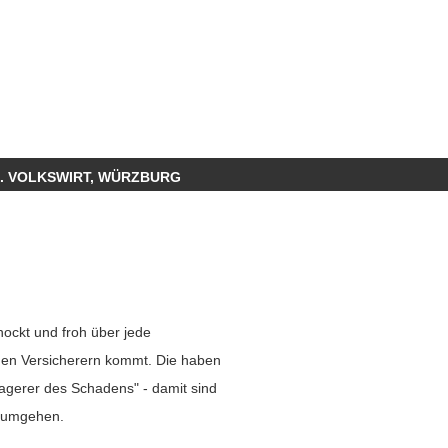
L. VOLKSWIRT, WÜRZBURG
chockt und froh über jede
on den Versicherern kommt. Die haben
lagerer des Schadens" - damit sind
u umgehen.