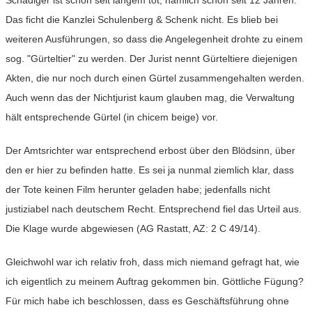
Schädiger ist schon seit langem tot, nämlich schon seit 12 Jahren.
Das ficht die Kanzlei Schulenberg & Schenk nicht. Es blieb bei
weiteren Ausführungen, so dass die Angelegenheit drohte zu einem
sog. "Gürteltier" zu werden. Der Jurist nennt Gürteltiere diejenigen
Akten, die nur noch durch einen Gürtel zusammengehalten werden.
Auch wenn das der Nichtjurist kaum glauben mag, die Verwaltung
hält entsprechende Gürtel (in chicem beige) vor.
Der Amtsrichter war entsprechend erbost über den Blödsinn, über
den er hier zu befinden hatte. Es sei ja nunmal ziemlich klar, dass
der Tote keinen Film herunter geladen habe; jedenfalls nicht
justiziabel nach deutschem Recht. Entsprechend fiel das Urteil aus.
Die Klage wurde abgewiesen (AG Rastatt, AZ: 2 C 49/14).
Gleichwohl war ich relativ froh, dass mich niemand gefragt hat, wie
ich eigentlich zu meinem Auftrag gekommen bin. Göttliche Fügung?
Für mich habe ich beschlossen, dass es Geschäftsführung ohne